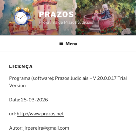
Saltar
para
PRAZOS
o
Programa de Prazos Judiciais
conteúdo
Menu
LICENÇA
Programa (software): Prazos Judiciais – V 20.0.0.17 Trial
Version
Data: 25-03-2026
url:
http://www.prazos.net
Autor: jlrpereira@gmail.com